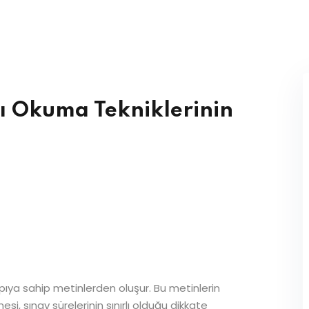
Lost your password?
Remember me
ı Okuma Tekniklerinin
Sign up
Already have an account?
Sign in
apıya sahip metinlerden oluşur. Bu metinlerin
i, sınav sürelerinin sınırlı olduğu dikkate