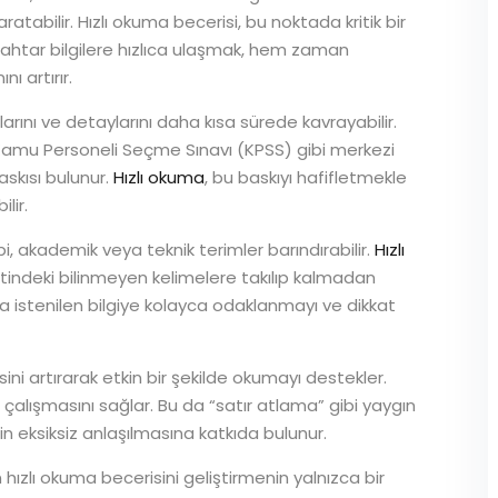
tabilir. Hızlı okuma becerisi, bu noktada kritik bir
ahtar bilgilere hızlıca ulaşmak, hem zaman
 artırır.
arını ve detaylarını daha kısa sürede kavrayabilir.
 Kamu Personeli Seçme Sınavı (KPSS) gibi merkezi
skısı bulunur.
Hızlı okuma
, bu baskıyı hafifletmekle
lir.
i, akademik veya teknik terimler barındırabilir.
Hızlı
tindeki bilinmeyen kelimelere takılıp kalmadan
istenilen bilgiye kolayca odaklanmayı ve dikkat
ini artırarak etkin bir şekilde okumayı destekler.
 çalışmasını sağlar. Bu da “satır atlama” gibi yaygın
n eksiksiz anlaşılmasına katkıda bulunur.
hızlı okuma becerisini geliştirmenin yalnızca bir