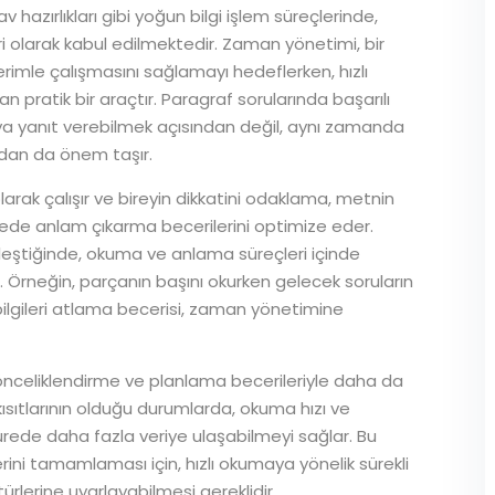
 hazırlıkları gibi yoğun bilgi işlem süreçlerinde,
i olarak kabul edilmektedir. Zaman yönetimi, bir
rimle çalışmasını sağlamayı hedeflerken, hızlı
pratik bir araçtır. Paragraf sorularında başarılı
uya yanıt verebilmek açısından değil, aynı zamanda
ından da önem taşır.
olarak çalışır ve bireyin dikkatini odaklama, metnin
 sürede anlam çıkarma becerilerini optimize eder.
irleştiğinde, okuma ve anlama süreçleri içinde
. Örneğin, parçanın başını okurken gelecek soruların
lgileri atlama becerisi, zaman yönetimine
, önceliklendirme ve planlama becerileriyle daha da
n kısıtlarının olduğu durumlarda, okuma hızı ve
sürede daha fazla veriye ulaşabilmeyi sağlar. Bu
ini tamamlaması için, hızlı okumaya yönelik sürekli
ürlerine uyarlayabilmesi gereklidir.