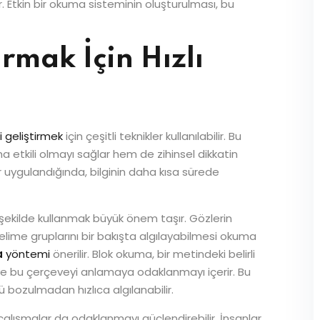
r. Etkin bir okuma sisteminin oluşturulması, bu
mak İçin Hızlı
i geliştirmek
için çeşitli teknikler kullanılabilir. Bu
 etkili olmayı sağlar hem de zihinsel dikkatin
r uygulandığında, bilginin daha kısa sürede
r şekilde kullanmak büyük önem taşır. Gözlerin
 kelime gruplarını bir bakışta algılayabilmesi okuma
a
yöntemi
önerilir. Blok okuma, bir metindeki belirli
 ve bu çerçeveyi anlamaya odaklanmayı içerir. Bu
 bozulmadan hızlıca algılanabilir.
 çalışmalar da odaklanmayı güçlendirebilir. İnsanlar