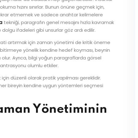
k okuma hızını sınırlar. Bunun önüne geçmek için,
k tekrar etmemek ve sadece anahtar kelimelere
a
tekniği, paragrafın genel mesajını hızla kavramak
 dolgu ifadeleri gibi unsurlar göz ardı edilir.
kati artırmak için zaman yönetimi de kritik öneme
ni bitirmeye yönelik kendine hedef koyması, beynin
olur. Ayrıca, bilgi yoğun paragraflarda görsel
santrasyonu olumlu etkiler.
çin düzenli olarak pratik yapılması gereklidir.
 her bireyin kendine uygun yöntemleri seçmesi
aman Yönetiminin