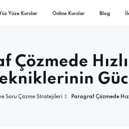
Yüz Yüze Kurslar
Online Kurslar
Blog
İ
Sign in
Sign up
af Çözmede Hızl
Sign in
ekniklerinin Gü
Don’t have an account?
Sign up
 Soru Çözme Stratejileri
Paragraf Çözmede Hızl