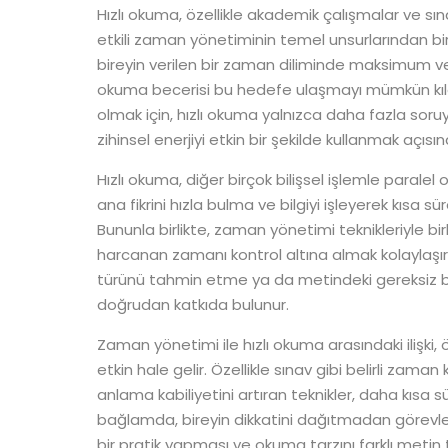
Hızlı okuma, özellikle akademik çalışmalar ve sınav
etkili zaman yönetiminin temel unsurlarından bir
bireyin verilen bir zaman diliminde maksimum ve
okuma becerisi bu hedefe ulaşmayı mümkün kılan 
olmak için, hızlı okuma yalnızca daha fazla sor
zihinsel enerjiyi etkin bir şekilde kullanmak açıs
Hızlı okuma, diğer birçok bilişsel işlemle paralel 
ana fikrini hızla bulma ve bilgiyi işleyerek kısa
Bununla birlikte, zaman yönetimi teknikleriyle b
harcanan zamanı kontrol altına almak kolaylaşır
türünü tahmin etme ya da metindeki gereksiz bi
doğrudan katkıda bulunur.
Zaman yönetimi ile hızlı okuma arasındaki ilişki
etkin hale gelir. Özellikle sınav gibi belirli zama
anlama kabiliyetini artıran teknikler, daha kısa 
bağlamda, bireyin dikkatini dağıtmadan görevler
bir pratik yapması ve okuma tarzını farklı metin t