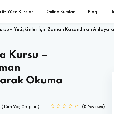
Yüz Yüze Kurslar
Online Kurslar
Blog
İ
ursu – Yetişkinler İçin Zaman Kazandıran Anlayar
Sign in
Sign up
a Kursu –
Sign in
Zaman
Don’t have an account?
Sign up
yarak Okuma
u (Tüm Yaş Grupları)
(0 Reviews)