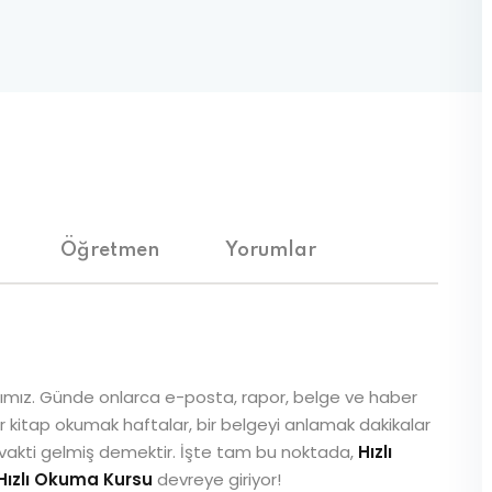
Lost your password?
Remember me
Sign up
Öğretmen
Yorumlar
Already have an account?
Sign in
mız. Günde onlarca e-posta, rapor, belge ve haber
r kitap okumak haftalar, bir belgeyi anlamak dakikalar
 vakti gelmiş demektir. İşte tam bu noktada,
Hızlı
 Hızlı Okuma Kursu
devreye giriyor!