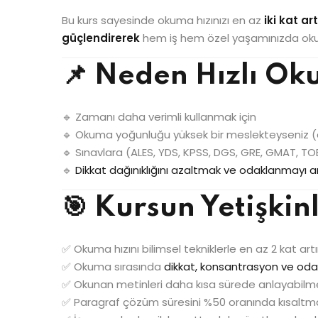
Bu kurs sayesinde okuma hızınızı en az
iki kat ar
güçlendirerek
hem iş hem özel yaşamınızda okudu
📌 Neden Hızlı O
🔹 Zamanı daha verimli kullanmak için
🔹 Okuma yoğunluğu yüksek bir meslekteyseniz 
🔹 Sınavlara (ALES, YDS, KPSS, DGS, GRE, GMAT, TOE
🔹
Dikkat dağınıklığını azaltmak ve odaklanmayı a
🎯 Kursun Yetişkin
✅ Okuma hızını bilimsel tekniklerle en az 2 kat ar
✅ Okuma sırasında
dikkat, konsantrasyon ve od
✅ Okunan metinleri daha kısa sürede anlayabilm
✅ Paragraf çözüm süresini %50 oranında kısaltm