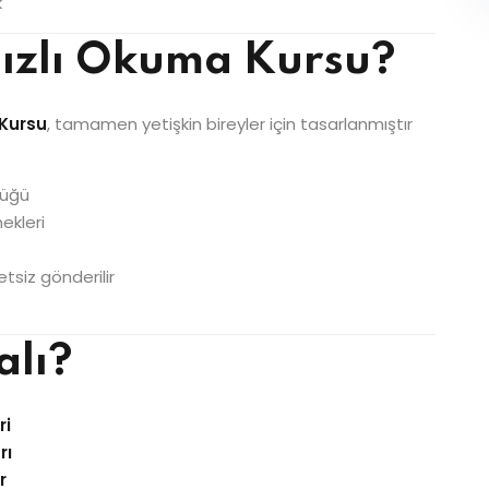
k
Hızlı Okuma Kursu?
 Kursu
, tamamen yetişkin bireyler için tasarlanmıştır
lüğü
ekleri
tsiz gönderilir
alı?
ri
rı
r