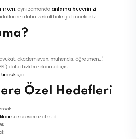
tırırken
, aynı zamanda
anlama becerinizi
klarınızı daha verimli hale getireceksiniz.
kuma?
(avukat, akademisyen, mühendis, öğretmen…)
FL) daha hızlı hazırlanmak için
rtırmak
için
lere Özel Hedefleri
tırmak
aklanma
süresini uzatmak
ek
ak