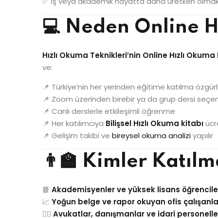
✅ İş veya akademik hayatta daha üretken olma
💻 Neden Online 
Hızlı Okuma Teknikleri’nin Online Hızlı Okuma
ve:
📌 Türkiye’nin her yerinden eğitime katılma özgür
📌 Zoom üzerinden birebir ya da grup dersi seçen
📌 Canlı derslerle etkileşimli öğrenme
📌 Her katılımcıya
Bilişsel Hızlı Okuma kitabı
ücre
📌 Gelişim takibi ve
bireysel okuma analizi
yapılır
👨‍🏫 Kimler Katılm
📘
Akademisyenler ve yüksek lisans öğrencile
📈
Yoğun belge ve rapor okuyan ofis çalışanla
👨‍⚖️
Avukatlar, danışmanlar ve idari personelle