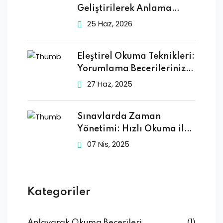
Geliştirilerek Anlama
Sağlanır mı?
25 Haz, 2026
Eleştirel Okuma Teknikleri:
Yorumlama Becerilerinizi
Geliştirin
27 Haz, 2025
Sınavlarda Zaman
Yönetimi: Hızlı Okuma ile
Başarıya
07 Nis, 2025
Kategoriler
Anlayarak Okuma Becerileri
(1)