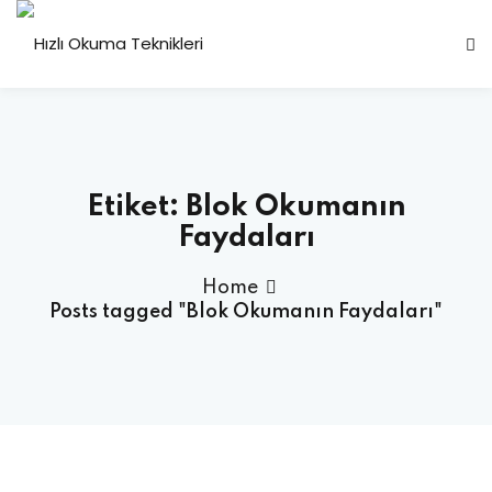
Sign in
Sign up
Sign in
Don’t have an account?
Sign up
Etiket:
Blok Okumanın
Faydaları
Home
Posts tagged "Blok Okumanın Faydaları"
Lost your password?
Remember me