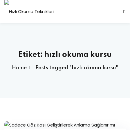
Sign in
Sign up
Sign in
Don’t have an account?
Sign up
Etiket:
hızlı okuma kursu
Home
Posts tagged "hızlı okuma kursu"
Lost your password?
Remember me