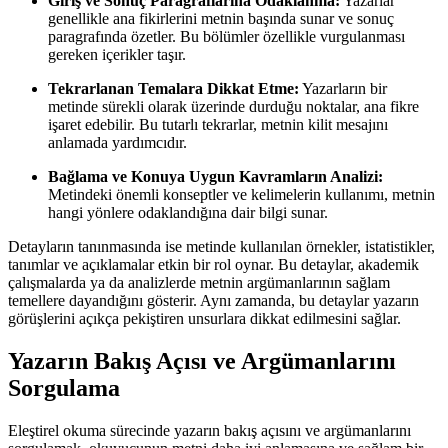
Giriş ve Sonuç Paragraflarına Odaklanma:
Yazarlar
genellikle ana fikirlerini metnin başında sunar ve sonuç
paragrafında özetler. Bu bölümler özellikle vurgulanması
gereken içerikler taşır.
Tekrarlanan Temalara Dikkat Etme:
Yazarların bir
metinde sürekli olarak üzerinde durduğu noktalar, ana fikre
işaret edebilir. Bu tutarlı tekrarlar, metnin kilit mesajını
anlamada yardımcıdır.
Bağlama ve Konuya Uygun Kavramların Analizi:
Metindeki önemli konseptler ve kelimelerin kullanımı, metnin
hangi yönlere odaklandığına dair bilgi sunar.
Detayların tanınmasında ise metinde kullanılan örnekler, istatistikler,
tanımlar ve açıklamalar etkin bir rol oynar. Bu detaylar, akademik
çalışmalarda ya da analizlerde metnin argümanlarının sağlam
temellere dayandığını gösterir. Aynı zamanda, bu detaylar yazarın
görüşlerini açıkça pekiştiren unsurlara dikkat edilmesini sağlar.
Yazarın Bakış Açısı ve Argümanlarını
Sorgulama
Eleştirel okuma sürecinde yazarın bakış açısını ve argümanlarını