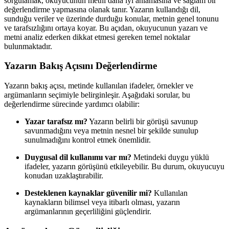
sorgulamak, okuyucunun metni daha iyi anlamasına ve sağlam bir
değerlendirme yapmasına olanak tanır. Yazarın kullandığı dil,
sunduğu veriler ve üzerinde durduğu konular, metnin genel tonunu
ve tarafsızlığını ortaya koyar. Bu açıdan, okuyucunun yazarı ve
metni analiz ederken dikkat etmesi gereken temel noktalar
bulunmaktadır.
Yazarın Bakış Açısını Değerlendirme
Yazarın bakış açısı, metinde kullanılan ifadeler, örnekler ve
argümanların seçimiyle belirginleşir. Aşağıdaki sorular, bu
değerlendirme sürecinde yardımcı olabilir:
Yazar tarafsız mı?
Yazarın belirli bir görüşü savunup
savunmadığını veya metnin nesnel bir şekilde sunulup
sunulmadığını kontrol etmek önemlidir.
Duygusal dil kullanımı var mı?
Metindeki duygu yüklü
ifadeler, yazarın görüşünü etkileyebilir. Bu durum, okuyucuyu
konudan uzaklaştırabilir.
Desteklenen kaynaklar güvenilir mi?
Kullanılan
kaynakların bilimsel veya itibarlı olması, yazarın
argümanlarının geçerliliğini güçlendirir.