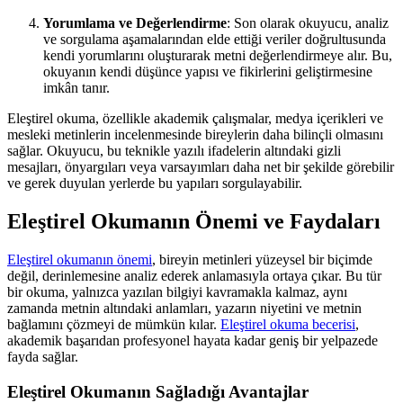
Yorumlama ve Değerlendirme
: Son olarak okuyucu, analiz
ve sorgulama aşamalarından elde ettiği veriler doğrultusunda
kendi yorumlarını oluşturarak metni değerlendirmeye alır. Bu,
okuyanın kendi düşünce yapısı ve fikirlerini geliştirmesine
imkân tanır.
Eleştirel okuma, özellikle akademik çalışmalar, medya içerikleri ve
mesleki metinlerin incelenmesinde bireylerin daha bilinçli olmasını
sağlar. Okuyucu, bu teknikle yazılı ifadelerin altındaki gizli
mesajları, önyargıları veya varsayımları daha net bir şekilde görebilir
ve gerek duyulan yerlerde bu yapıları sorgulayabilir.
Eleştirel Okumanın Önemi ve Faydaları
Eleştirel okumanın önemi
, bireyin metinleri yüzeysel bir biçimde
değil, derinlemesine analiz ederek anlamasıyla ortaya çıkar. Bu tür
bir okuma, yalnızca yazılan bilgiyi kavramakla kalmaz, aynı
zamanda metnin altındaki anlamları, yazarın niyetini ve metnin
bağlamını çözmeyi de mümkün kılar.
Eleştirel okuma becerisi
,
akademik başarıdan profesyonel hayata kadar geniş bir yelpazede
fayda sağlar.
Eleştirel Okumanın Sağladığı Avantajlar