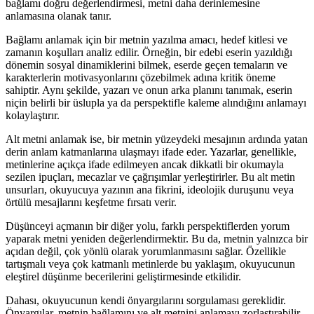
bağlamı doğru değerlendirmesi, metni daha derinlemesine
anlamasına olanak tanır.
Bağlamı anlamak için bir metnin yazılma amacı, hedef kitlesi ve
zamanın koşulları analiz edilir. Örneğin, bir edebi eserin yazıldığı
dönemin sosyal dinamiklerini bilmek, eserde geçen temaların ve
karakterlerin motivasyonlarını çözebilmek adına kritik öneme
sahiptir. Aynı şekilde, yazarı ve onun arka planını tanımak, eserin
niçin belirli bir üslupla ya da perspektifle kaleme alındığını anlamayı
kolaylaştırır.
Alt metni anlamak ise, bir metnin yüzeydeki mesajının ardında yatan
derin anlam katmanlarına ulaşmayı ifade eder. Yazarlar, genellikle,
metinlerine açıkça ifade edilmeyen ancak dikkatli bir okumayla
sezilen ipuçları, mecazlar ve çağrışımlar yerleştirirler. Bu alt metin
unsurları, okuyucuya yazının ana fikrini, ideolojik duruşunu veya
örtülü mesajlarını keşfetme fırsatı verir.
Düşünceyi açmanın bir diğer yolu, farklı perspektiflerden yorum
yaparak metni yeniden değerlendirmektir. Bu da, metnin yalnızca bir
açıdan değil, çok yönlü olarak yorumlanmasını sağlar. Özellikle
tartışmalı veya çok katmanlı metinlerde bu yaklaşım, okuyucunun
eleştirel düşünme becerilerini geliştirmesinde etkilidir.
Dahası, okuyucunun kendi önyargılarını sorgulaması gereklidir.
Önyargılar, metnin bağlamını ve alt metnini anlamayı zorlaştırabilir.