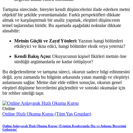
Tartışma sürecinde, bireyler kendi düşüncelerini ifade ederken metni
objektif bir şekilde yorumlamalıdır. Farklı perspektifleri dikkate
almak ve karşılaştırmalı bir analiz yapmak, eleştirel düşüncenin
temel taşlarından biridir. Bu aşamada aşağıdaki noktalar dikkate
alınabilir:
Metnin Güçlü ve Zayıf Yönleri:
Yazının hangi bölümleri
etkileyici ve ikna edici, hangi bölümler eksik veya yetersiz?
Kendi Bakış Açısı:
Okuyucunun kişisel fikirleri metnin öne
sürdüğü argümanlarla ne kadar örtüşüyor?
Bu değerlendirme ve tartışma süreci, okurun sadece bilgi edinmesini
değil, aynı zamanda bu bilginin arkasında yatan mantığı ve eleştiriyi
anlamasını sağlar. Metne dair elde edilen sonuçlar, okurun genel
eleştirel düşünme becerilerini güçlendirir ve sonraki okumalar için
bir rehber niteliği taşır.
Online
Online Hızlı Okuma Kursu (Tüm Yaş Grupları)
Online Anlayarak Hızlı Okuma Kursu | Evinizin Konforunda Hız ve Anlama Becerisini
Geliştirin!