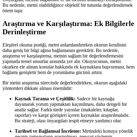
Bu nedenle, metni olabildiğince objektif bir tutumla değerlendirmek
önem taşır.
Araştırma ve Karşılaştırma: Ek Bilgilerle
Derinleştirme
Eleştirel okuma pratiği, metni anlamlandırırken okurun kendisini
daha geniş bir bilgi ağına bağlamasını gerektirir. Bu nedenle,
araştırma ve karşılaştırma, metnin sağlam bir değerlendirmesini
yapmada temel unsurlar arasında yer alır. Okuyucunun, metni
okurken ele alınan konular hakkında ek kaynaklara başvurması, hem
bağlamı genişletir hem de yorumlama gücünü artırır.
Bir metni araştırma sürecinde değerlendirirken, okurun aşağıdaki
yöntemleri dikkate alması önemlidir:
Kaynak Tarama ve Çeşitlilik:
Sadece bir kaynağa
dayanarak yorum yapmaktan kaçınılması, daha dengeli bir
analiz sağlar. Farklı türde yayınlar (makaleler, kitaplar,
raporlar) ve karşıt görüşleri içeren kaynaklar araştırılmalıdır.
Bu strateji, olası önyargıları tespit etmeye yardımcı olur.
Tarihsel ve Bağlamsal İnceleme:
Metindeki konuya yönelik
geçmiş tartışmaların araştırılması, mevcut söylemin