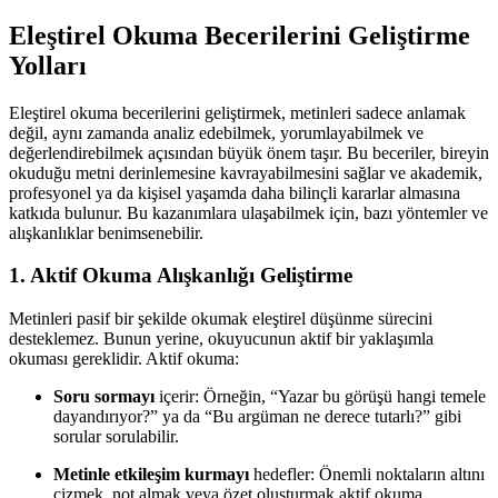
Eleştirel Okuma Becerilerini Geliştirme
Yolları
Eleştirel okuma becerilerini geliştirmek, metinleri sadece anlamak
değil, aynı zamanda analiz edebilmek, yorumlayabilmek ve
değerlendirebilmek açısından büyük önem taşır. Bu beceriler, bireyin
okuduğu metni derinlemesine kavrayabilmesini sağlar ve akademik,
profesyonel ya da kişisel yaşamda daha bilinçli kararlar almasına
katkıda bulunur. Bu kazanımlara ulaşabilmek için, bazı yöntemler ve
alışkanlıklar benimsenebilir.
1. Aktif Okuma Alışkanlığı Geliştirme
Metinleri pasif bir şekilde okumak eleştirel düşünme sürecini
desteklemez. Bunun yerine, okuyucunun aktif bir yaklaşımla
okuması gereklidir. Aktif okuma:
Soru sormayı
içerir: Örneğin, “Yazar bu görüşü hangi temele
dayandırıyor?” ya da “Bu argüman ne derece tutarlı?” gibi
sorular sorulabilir.
Metinle etkileşim kurmayı
hedefler: Önemli noktaların altını
çizmek, not almak veya özet oluşturmak aktif okuma