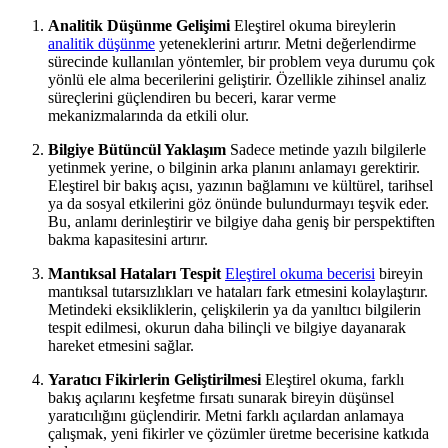
Analitik Düşünme Gelişimi
Eleştirel okuma bireylerin
analitik düşünme
yeteneklerini artırır. Metni değerlendirme
sürecinde kullanılan yöntemler, bir problem veya durumu çok
yönlü ele alma becerilerini geliştirir. Özellikle zihinsel analiz
süreçlerini güçlendiren bu beceri, karar verme
mekanizmalarında da etkili olur.
Bilgiye Bütüncül Yaklaşım
Sadece metinde yazılı bilgilerle
yetinmek yerine, o bilginin arka planını anlamayı gerektirir.
Eleştirel bir bakış açısı, yazının bağlamını ve kültürel, tarihsel
ya da sosyal etkilerini göz önünde bulundurmayı teşvik eder.
Bu, anlamı derinleştirir ve bilgiye daha geniş bir perspektiften
bakma kapasitesini artırır.
Mantıksal Hataları Tespit
Eleştirel okuma becerisi
bireyin
mantıksal tutarsızlıkları ve hataları fark etmesini kolaylaştırır.
Metindeki eksikliklerin, çelişkilerin ya da yanıltıcı bilgilerin
tespit edilmesi, okurun daha bilinçli ve bilgiye dayanarak
hareket etmesini sağlar.
Yaratıcı Fikirlerin Geliştirilmesi
Eleştirel okuma, farklı
bakış açılarını keşfetme fırsatı sunarak bireyin düşünsel
yaratıcılığını güçlendirir. Metni farklı açılardan anlamaya
çalışmak, yeni fikirler ve çözümler üretme becerisine katkıda