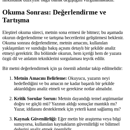
Okuma Sonrası: Değerlendirme ve
Tartışma
Eleştirel okuma süreci, metnin sona ermesi ile bitmez; bu aşamada
okurun değerlendirme ve tartışma becerilerini geliştirmesi beklenir.
Okuma sonrası değerlendirme, metnin amacını, kullanılan
yaklaşımları ve sunduğu bakış açısını detaylı bir şekilde analiz
etmeyi gerektirir. Bu bölümde okurun, hem içeriği hem de yazara
özgü dil ve anlatım tekniklerini sorgulaması teşvik edilir.
Bir metni değerlendirmek için şu önemli adımlar takip edilmelidir:
Metnin Amacını Belirleme:
Okuyucu, yazarın neyi
hedeflediğini ve bu amacın ne kadar başarılı bir şekilde
aktarıldığını analiz etmeli ve gerekirse notlar almalıdır.
Kritik Sorular Sorun:
Metnin dayandığı temel argümanlar
doğru ve güçlü mü? Yazının aldığı sonuçlar mantıklı mı?
Yazar, iddiasını desteklemek için yeterli kanıt sağlamış mı?
Kaynak Güvenilirliği:
Eğer metin bir araştırma veya bilgi
sunuyorsa, kullanılan kaynakların güvenilirliği ve bilimsel
değerini analiz etmek önemlidir.