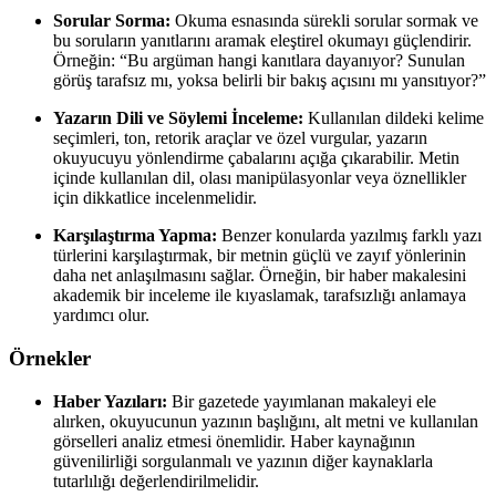
Sorular Sorma:
Okuma esnasında sürekli sorular sormak ve
bu soruların yanıtlarını aramak eleştirel okumayı güçlendirir.
Örneğin: “Bu argüman hangi kanıtlara dayanıyor? Sunulan
görüş tarafsız mı, yoksa belirli bir bakış açısını mı yansıtıyor?”
Yazarın Dili ve Söylemi İnceleme:
Kullanılan dildeki kelime
seçimleri, ton, retorik araçlar ve özel vurgular, yazarın
okuyucuyu yönlendirme çabalarını açığa çıkarabilir. Metin
içinde kullanılan dil, olası manipülasyonlar veya öznellikler
için dikkatlice incelenmelidir.
Karşılaştırma Yapma:
Benzer konularda yazılmış farklı yazı
türlerini karşılaştırmak, bir metnin güçlü ve zayıf yönlerinin
daha net anlaşılmasını sağlar. Örneğin, bir haber makalesini
akademik bir inceleme ile kıyaslamak, tarafsızlığı anlamaya
yardımcı olur.
Örnekler
Haber Yazıları:
Bir gazetede yayımlanan makaleyi ele
alırken, okuyucunun yazının başlığını, alt metni ve kullanılan
görselleri analiz etmesi önemlidir. Haber kaynağının
güvenilirliği sorgulanmalı ve yazının diğer kaynaklarla
tutarlılığı değerlendirilmelidir.