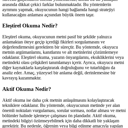
arasında dikkat çekici farklar bulunmaktadır. Bu yöntemlerin
ayrımını yapmak, okuyucunun hangi bağlamda hangi stratejiyi
kullanacağını anlaması açısından büyük önem taşır.
Eleştirel Okuma Nedir?
Eleştirel okuma, okuyucunun metni pasif bir şekilde yalnızca
anlamaktan öteye geçip içerdiği fikirleri sorgulamasını ve
değerlendirmesini gerektiren bir süreçtir. Bu yöntemde, okuyucu
metnin argümanlarını, kanıtlarını ve alt metinlerini çözümlemeye
odaklanır. Eleştirel okuma, yazarın önyargılarını, eksikliklerini veya
metindeki olası çelişkileri tanımlamayı içerir. Ayrıca, okuyucu metni
diğer kaynaklarla karşılaştırarak doğruluğunu ve tutarlılığını da
analiz eder. Amaç, yüzeysel bir anlama değil, derinlemesine bir
kavrayış kazanmaktır.
Aktif Okuma Nedir?
Aktif okuma ise daha çok metnin anlaşılmasını kolaylaştıracak
tekniklere odaklanır. Bu yöntemde, okuyucunun metinde yer alan
önemli noktaları vurgulaması, sorular sorması, notlar alması ve metni
bölümler halinde işlemeye çalışması ön plandadır. Aktif okuma,
metindeki bilgiyi özümseyebilmek için daha dikkatli bir yaklaşım
gerektirir. Bu nedenle, öğrenim veya bilgi edinme amacıyla yapılan