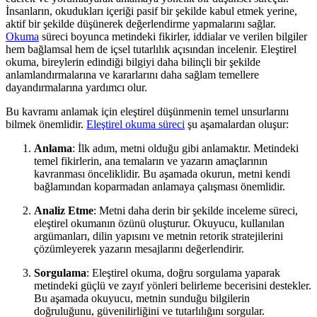
İnsanların, okudukları içeriği pasif bir şekilde kabul etmek yerine,
aktif bir şekilde düşünerek değerlendirme yapmalarını sağlar.
Okuma
süreci boyunca metindeki fikirler, iddialar ve verilen bilgiler
hem bağlamsal hem de içsel tutarlılık açısından incelenir. Eleştirel
okuma, bireylerin edindiği bilgiyi daha bilinçli bir şekilde
anlamlandırmalarına ve kararlarını daha sağlam temellere
dayandırmalarına yardımcı olur.
Bu kavramı anlamak için eleştirel düşünmenin temel unsurlarını
bilmek önemlidir.
Eleştirel okuma süreci
şu aşamalardan oluşur:
Anlama
: İlk adım, metni olduğu gibi anlamaktır. Metindeki
temel fikirlerin, ana temaların ve yazarın amaçlarının
kavranması önceliklidir. Bu aşamada okurun, metni kendi
bağlamından koparmadan anlamaya çalışması önemlidir.
Analiz Etme
: Metni daha derin bir şekilde inceleme süreci,
eleştirel okumanın özünü oluşturur. Okuyucu, kullanılan
argümanları, dilin yapısını ve metnin retorik stratejilerini
çözümleyerek yazarın mesajlarını değerlendirir.
Sorgulama
: Eleştirel okuma, doğru sorgulama yaparak
metindeki güçlü ve zayıf yönleri belirleme becerisini destekler.
Bu aşamada okuyucu, metnin sunduğu bilgilerin
doğruluğunu, güvenilirliğini ve tutarlılığını sorgular.