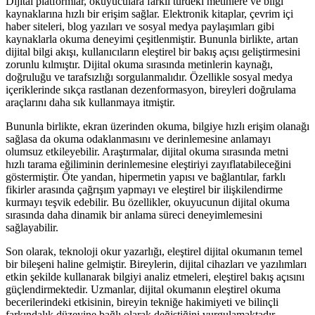
Dijital platformlar, okuyuculara farklı türdeki metinlere ve bilgi
kaynaklarına hızlı bir erişim sağlar. Elektronik kitaplar, çevrim içi
haber siteleri, blog yazıları ve sosyal medya paylaşımları gibi
kaynaklarla okuma deneyimi çeşitlenmiştir. Bununla birlikte, artan
dijital bilgi akışı, kullanıcıların eleştirel bir bakış açısı geliştirmesini
zorunlu kılmıştır. Dijital okuma sırasında metinlerin kaynağı,
doğruluğu ve tarafsızlığı sorgulanmalıdır. Özellikle sosyal medya
içeriklerinde sıkça rastlanan dezenformasyon, bireyleri doğrulama
araçlarını daha sık kullanmaya itmiştir.
Bununla birlikte, ekran üzerinden okuma, bilgiye hızlı erişim olanağı
sağlasa da okuma odaklanmasını ve derinlemesine anlamayı
olumsuz etkileyebilir. Araştırmalar, dijital okuma sırasında metni
hızlı tarama eğiliminin derinlemesine eleştiriyi zayıflatabileceğini
göstermiştir. Öte yandan, hipermetin yapısı ve bağlantılar, farklı
fikirler arasında çağrışım yapmayı ve eleştirel bir ilişkilendirme
kurmayı teşvik edebilir. Bu özellikler, okuyucunun dijital okuma
sırasında daha dinamik bir anlama süreci deneyimlemesini
sağlayabilir.
Son olarak, teknoloji okur yazarlığı, eleştirel dijital okumanın temel
bir bileşeni haline gelmiştir. Bireylerin, dijital cihazları ve yazılımları
etkin şekilde kullanarak bilgiyi analiz etmeleri, eleştirel bakış açısını
güçlendirmektedir. Uzmanlar, dijital okumanın eleştirel okuma
becerilerindeki etkisinin, bireyin tekniğe hakimiyeti ve bilinçli
farkındalık düzeyine bağlı olarak değiştiğini vurgulamaktadır.