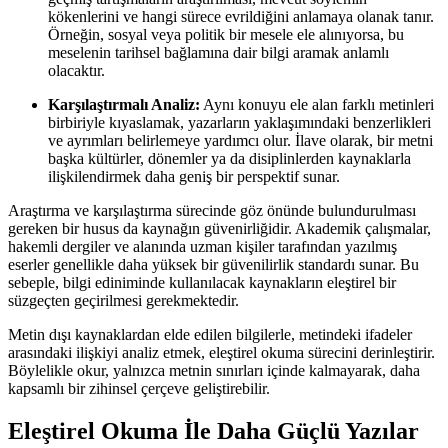
kökenlerini ve hangi sürece evrildiğini anlamaya olanak tanır.
Örneğin, sosyal veya politik bir mesele ele alınıyorsa, bu
meselenin tarihsel bağlamına dair bilgi aramak anlamlı
olacaktır.
Karşılaştırmalı Analiz:
Aynı konuyu ele alan farklı metinleri
birbiriyle kıyaslamak, yazarların yaklaşımındaki benzerlikleri
ve ayrımları belirlemeye yardımcı olur. İlave olarak, bir metni
başka kültürler, dönemler ya da disiplinlerden kaynaklarla
ilişkilendirmek daha geniş bir perspektif sunar.
Araştırma ve karşılaştırma sürecinde göz önünde bulundurulması
gereken bir husus da kaynağın güvenirliğidir. Akademik çalışmalar,
hakemli dergiler ve alanında uzman kişiler tarafından yazılmış
eserler genellikle daha yüksek bir güvenilirlik standardı sunar. Bu
sebeple, bilgi ediniminde kullanılacak kaynakların eleştirel bir
süzgeçten geçirilmesi gerekmektedir.
Metin dışı kaynaklardan elde edilen bilgilerle, metindeki ifadeler
arasındaki ilişkiyi analiz etmek, eleştirel okuma sürecini derinleştirir.
Böylelikle okur, yalnızca metnin sınırları içinde kalmayarak, daha
kapsamlı bir zihinsel çerçeve geliştirebilir.
Eleştirel Okuma İle Daha Güçlü Yazılar