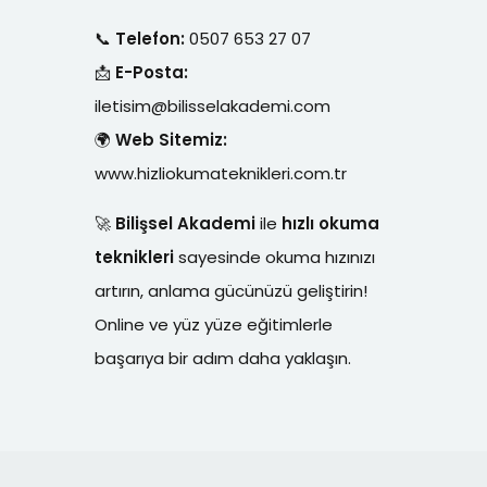
📞
Telefon:
0507 653 27 07
📩
E-Posta:
iletisim@bilisselakademi.com
🌍
Web Sitemiz:
www.hizliokumateknikleri.com.tr
🚀
Bilişsel Akademi
ile
hızlı okuma
teknikleri
sayesinde okuma hızınızı
artırın, anlama gücünüzü geliştirin!
Online ve yüz yüze eğitimlerle
başarıya bir adım daha yaklaşın.