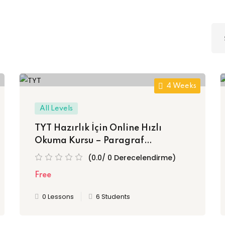
Lost your password?
Remember me
4 Weeks
Sign up
All Levels
TYT Hazırlık İçin Online Hızlı
Already have an account?
Sign in
Okuma Kursu – Paragraf
Sorularında Hız Kazan, Süreyi
(0.0/ 0 Derecelendirme)
Yönet!
Free
0 Lessons
6 Students