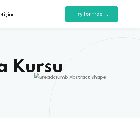
Try for free
letişim
a Kursu