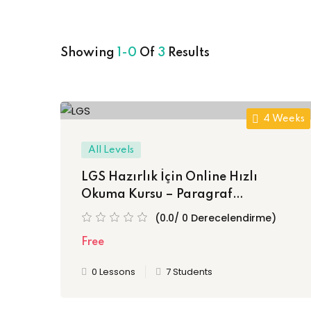
Showing
1-0
Of
3
Results
4 Weeks
All Levels
LGS Hazırlık İçin Online Hızlı
Okuma Kursu – Paragraf
Sorularında Zaman Kazan,
(0.0/ 0 Derecelendirme)
Netlerini Artır!
Free
0 Lessons
7 Students