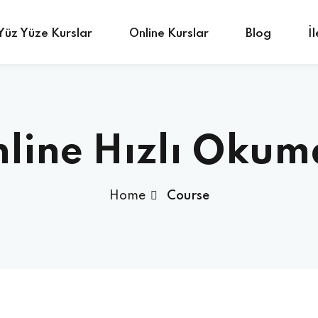
Yüz Yüze Kurslar
Online Kurslar
Blog
İ
Sign in
Sign up
line Hızlı Okum
Sign in
Home
Course
Don’t have an account?
Sign up