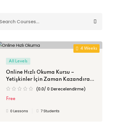
4 Weeks
All Levels
Online Hızlı Okuma Kursu –
Yetişkinler İçin Zaman Kazandıran
Anlayarak Okuma Eğitimi
(0.0/ 0 Derecelendirme)
Free
0 Lessons
7 Students