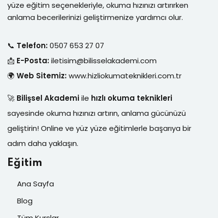
yüze eğitim seçenekleriyle, okuma hızınızı artırırken
Sign up
anlama becerilerinizi geliştirmenize yardımcı olur.
Already have an account?
Sign in
📞
Telefon:
0507 653 27 07
📩
E-Posta:
iletisim@bilisselakademi.com
🌍
Web Sitemiz:
www.hizliokumateknikleri.com.tr
🚀
Bilişsel Akademi
ile
hızlı okuma teknikleri
sayesinde okuma hızınızı artırın, anlama gücünüzü
geliştirin! Online ve yüz yüze eğitimlerle başarıya bir
adım daha yaklaşın.
Eğitim
Ana Sayfa
Blog
Tüm Kurslar