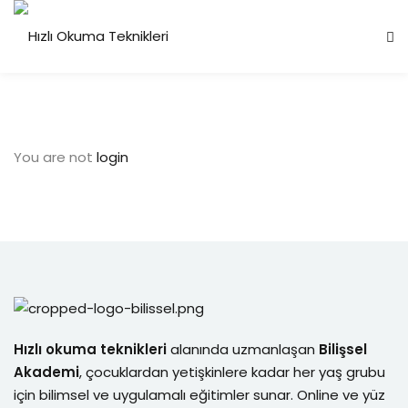
Sign in
Sign up
Sign in
Don’t have an account?
Sign up
You are not
login
Lost your password?
Remember me
Hızlı okuma teknikleri
alanında uzmanlaşan
Bilişsel
Akademi
, çocuklardan yetişkinlere kadar her yaş grubu
için bilimsel ve uygulamalı eğitimler sunar. Online ve yüz