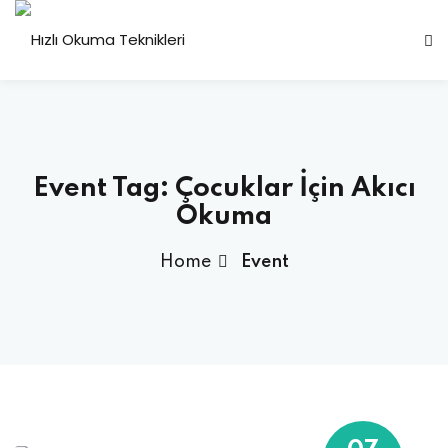
Sign in
Sign up
Sign in
Don’t have an account?
Sign up
Event Tag:
Çocuklar İçin Akıcı
Okuma
Home
Event
Lost your password?
Remember me