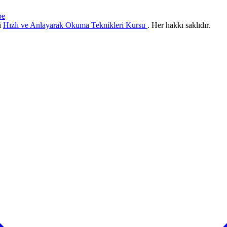
be
i
Hızlı ve Anlayarak Okuma Teknikleri Kursu
. Her hakkı saklıdır.