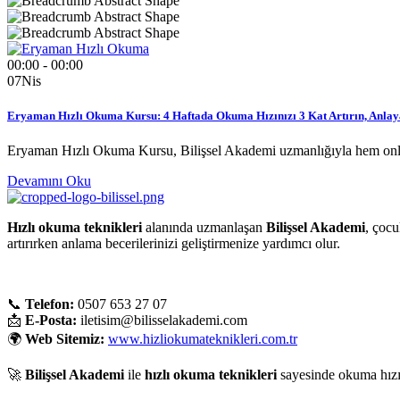
00:00 - 00:00
07
Nis
Eryaman Hızlı Okuma Kursu: 4 Haftada Okuma Hızınızı 3 Kat Artırın, Anla
Eryaman Hızlı Okuma Kursu, Bilişsel Akademi uzmanlığıyla hem onl
Devamını Oku
Hızlı okuma teknikleri
alanında uzmanlaşan
Bilişsel Akademi
, çocu
artırırken anlama becerilerinizi geliştirmenize yardımcı olur.
📞
Telefon:
0507 653 27 07
📩
E-Posta:
iletisim@bilisselakademi.com
🌍
Web Sitemiz:
www.hizliokumateknikleri.com.tr
🚀
Bilişsel Akademi
ile
hızlı okuma teknikleri
sayesinde okuma hızın