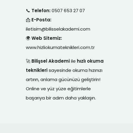
📞
Telefon:
0507 653 27 07
📩
E-Posta:
iletisim@bilisselakademi.com
🌍
Web Sitemiz:
www.hizliokumateknikleri.com.tr
🚀
Bilişsel Akademi
ile
hızlı okuma
teknikleri
sayesinde okuma hızınızı
artırın, anlama gücünüzü geliştirin!
Online ve yüz yüze eğitimlerle
başarıya bir adım daha yaklaşın.