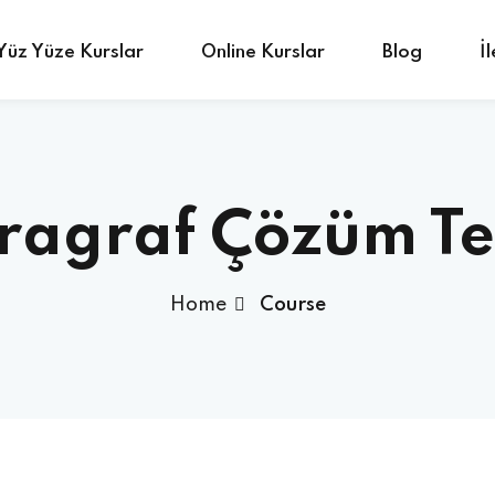
Yüz Yüze Kurslar
Online Kurslar
Blog
İ
Sign in
Sign up
ragraf Çözüm Te
Sign in
Home
Course
Don’t have an account?
Sign up