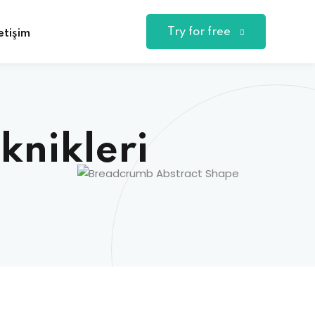
Try for free
letişim
knikleri