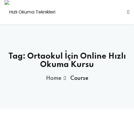
Sign in
Sign up
Sign in
Don’t have an account?
Sign up
Tag:
Ortaokul İçin Online Hızlı
Okuma Kursu
Home
Course
Lost your password?
Remember me