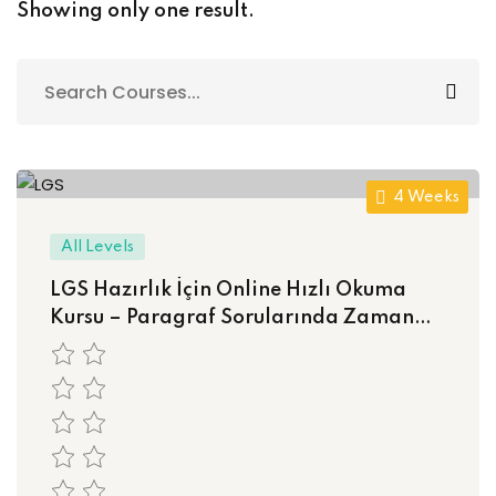
Showing only one result.
Sign up
Already have an account?
Sign in
4 Weeks
All Levels
LGS Hazırlık İçin Online Hızlı Okuma
Kursu – Paragraf Sorularında Zaman
Kazan, Netlerini Artır!