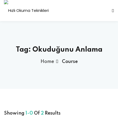
Sign in
Sign up
Sign in
Don’t have an account?
Sign up
Tag:
Okuduğunu Anlama
Home
Course
Lost your password?
Remember me
Showing
1-0
Of
2
Results