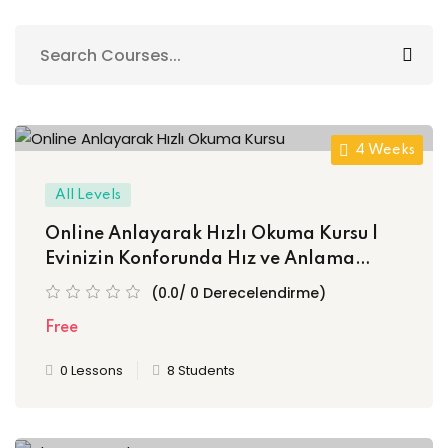
Sign up
Already have an account?
Sign in
4 Weeks
All Levels
Online Anlayarak Hızlı Okuma Kursu |
Evinizin Konforunda Hız ve Anlama
Becerisini Geliştirin!
(0.0/ 0 Derecelendirme)
Free
0 Lessons
8 Students