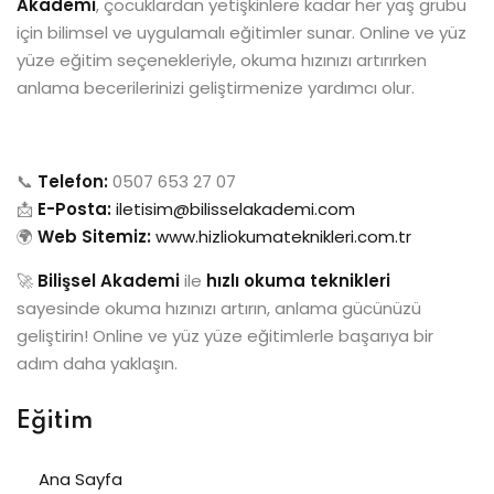
Akademi
, çocuklardan yetişkinlere kadar her yaş grubu
için bilimsel ve uygulamalı eğitimler sunar. Online ve yüz
yüze eğitim seçenekleriyle, okuma hızınızı artırırken
anlama becerilerinizi geliştirmenize yardımcı olur.
📞
Telefon:
0507 653 27 07
📩
E-Posta:
iletisim@bilisselakademi.com
🌍
Web Sitemiz:
www.hizliokumateknikleri.com.tr
🚀
Bilişsel Akademi
ile
hızlı okuma teknikleri
sayesinde okuma hızınızı artırın, anlama gücünüzü
geliştirin! Online ve yüz yüze eğitimlerle başarıya bir
adım daha yaklaşın.
Eğitim
Ana Sayfa