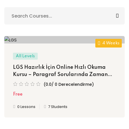
Sign up
Already have an account?
Sign in
4 Weeks
All Levels
LGS Hazırlık İçin Online Hızlı Okuma
Kursu – Paragraf Sorularında Zaman
Kazan, Netlerini Artır!
(0.0/ 0 Derecelendirme)
Free
0 Lessons
7 Students