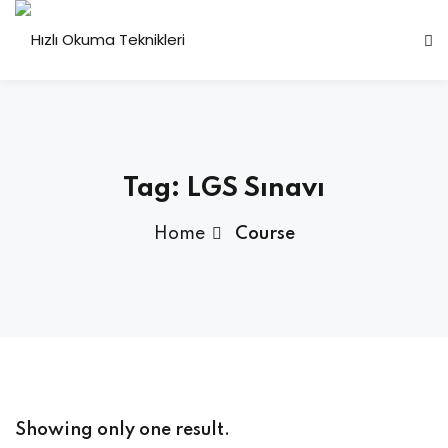
Sign in
Sign up
Sign in
Don’t have an account?
Sign up
Tag:
LGS Sınavı
Home
Course
Lost your password?
Remember me
Showing only one result.