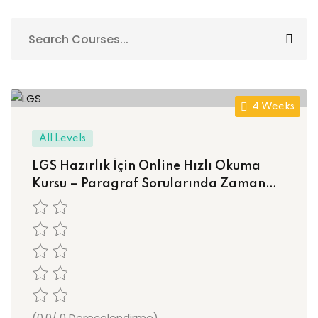
Sign up
Already have an account?
Sign in
4 Weeks
All Levels
LGS Hazırlık İçin Online Hızlı Okuma
Kursu – Paragraf Sorularında Zaman
Kazan, Netlerini Artır!
(0.0/ 0 Derecelendirme)